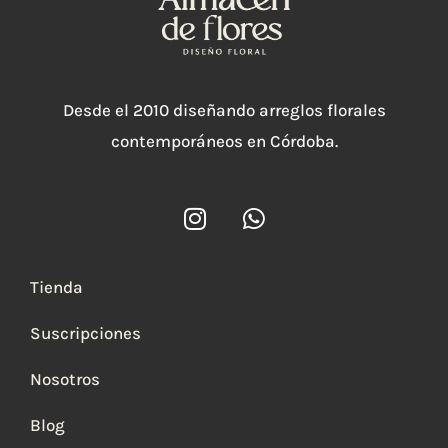
Desde el 2010 diseñando arreglos florales
contemporáneos en Córdoba.
I
W
n
h
s
a
t
t
Tienda
a
s
g
a
Suscripciones
r
p
a
p
Nosotros
m
Blog