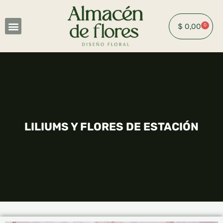
Ir
al
$
0,00
0
Cart
contenido
LILIUMS Y FLORES DE ESTACIÓN