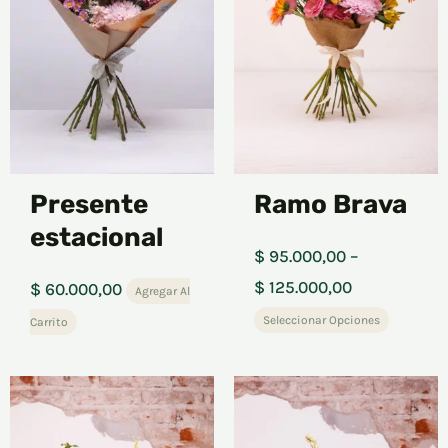
$ 125.000,0
variant
The
options
may
be
chosen
on
Presente
Ramo Brava
the
estacional
produc
$
95.000,00
–
page
$
125.000,00
$
60.000,00
Agregar Al
Seleccionar Opciones
Carrito