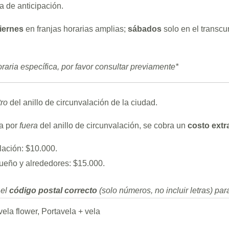
 de anticipación.
iernes
en franjas horarias amplias;
sábados
solo en el transc
raria específica, por favor consultar previamente*
ro
del anillo de circunvalación de la ciudad.
ra por
fuera
del anillo de circunvalación, se cobra un
costo extr
alación: $10.000.
gueño y alrededores: $15.000.
 el
código postal correcto
(solo números, no incluir letras) par
vela flower, Portavela + vela