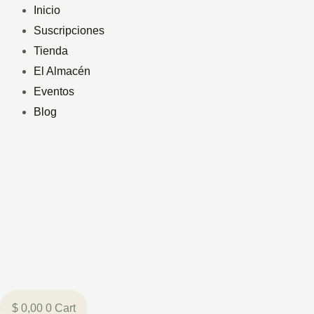
Ir
Inicio
al
Suscripciones
contenido
Tienda
El Almacén
Eventos
Blog
$
0,00
0
Cart