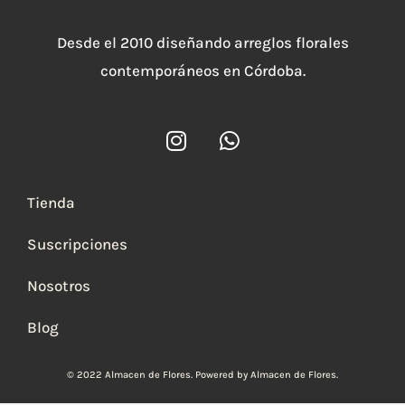
Desde el 2010 diseñando arreglos florales
contemporáneos en Córdoba.
I
W
n
h
s
a
t
t
Tienda
a
s
g
a
Suscripciones
r
p
a
p
Nosotros
m
Blog
© 2022 Almacen de Flores. Powered by Almacen de Flores.