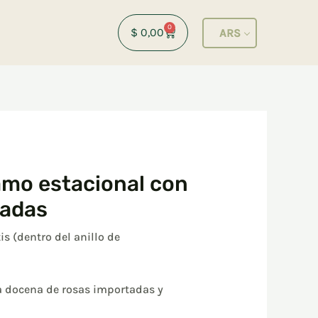
0
Cart
$
0,00
ARS
mo estacional con
tadas
is (dentro del anillo de
 docena de rosas importadas y