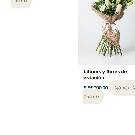
Carrito
Liliums y flores de
estación
Agregar A
$
85.000,00
Carrito