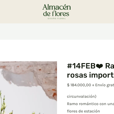
#14FEB❤️ Ra
rosas impor
$
184.000,00
+ Envío grat
circunvalación)
Ramo romántico con una
flores de estación