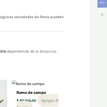
ARS
 algunas variedades de flores pueden
xtra
dependiendo de l
a distancia:
Ramo de campo
Agregar Al
$
80.000,00