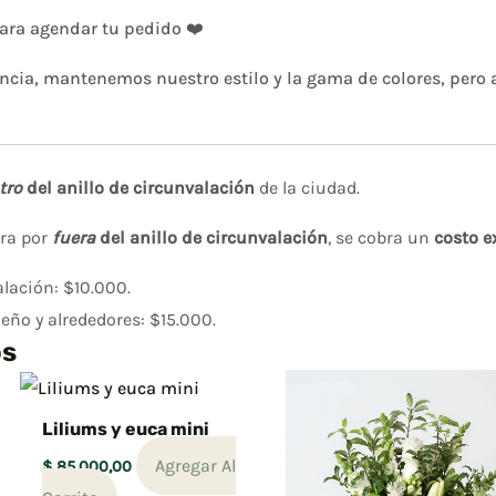
para agendar tu pedido ❤️
rencia, mantenemos nuestro estilo y la gama de colores, pero
tro
del anillo de circunvalación
de la ciudad.
tra por
fuera
del anillo de circunvalación
, se cobra un
costo e
alación: $10.000.
ueño y alrededores: $15.000.
os
Liliums y euca mini
Agregar Al
$
85.000,00