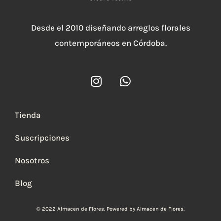
Desde el 2010 diseñando arreglos florales
contemporáneos en Córdoba.
I
W
n
h
s
a
t
t
Tienda
a
s
g
a
Suscripciones
r
p
a
p
Nosotros
m
Blog
© 2022 Almacen de Flores. Powered by Almacen de Flores.